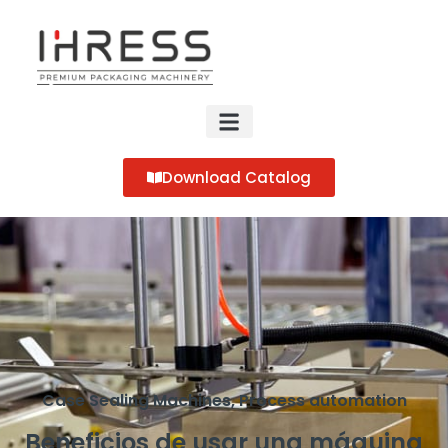
Download Catalog
Case Sealing Machines
,
Process automation
Beneficios de usar una máquina