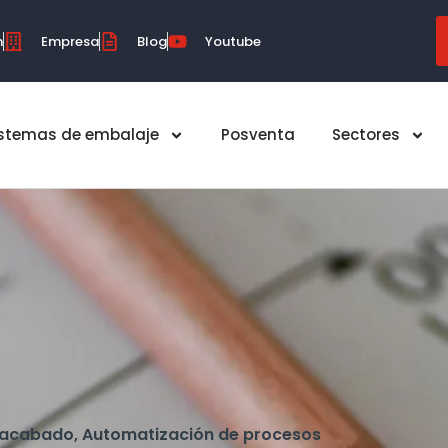
m
Empresa
Blog
Youtube
istemas de embalaje
Posventa
Sectores
 acabado
,
Automatización de procesos