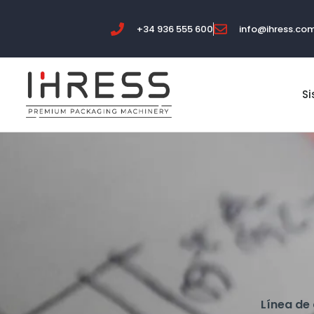
+34 936 555 600
info@ihress.co
S
Línea de