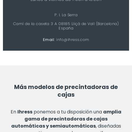
P. I. La Serra
Camí de la caseta 3 A 08185 Lliçà de Vall (Barcelona)
España
Email:
info@ihress.com
Más modelos de precintadoras de
cajas
En
Ihress
ponemos a tu disposición una
amplia
gama de precintadoras de cajas
automáticas y semiautomáticas
, diseñadas