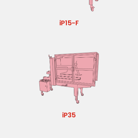
iP15-F
Modelo iP15-F
Sistema monobloque de formado y
precintado
Más detalles
iP35