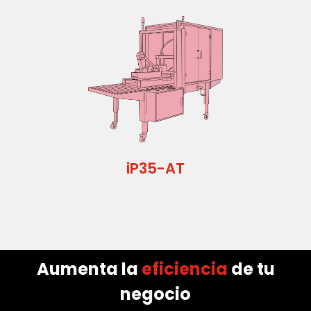
Modelo iP35
Cerradora automática de cajas
monoformato
Más detalles
iP35-AT
Modelo iP35-AT
Aumenta la
eficiencia
de tu
Cerradora automatizada de cajas
negocio
monoformato en línea